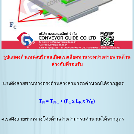
รูปแสดงตำแหน่งบริเวณเกิดแรงเสียดทานระหว่างสายพานด้าน
ล่างกับที่รองรับ
-แรงดึงสายพานทางตรงด้านล่างสามารถคำนวณได้จากสูตร
T
= T
+ (F
x L
x W
)
N
N-1
C
R
B
-แรงดึงสายพานทางโค้งด้านล่างสามารถคำนวณได้จากสูตร