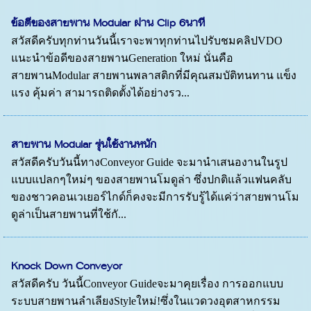
ข้อดีของสายพาน Modular ผ่าน Clip 6นาที
สวัสดีครับทุกท่านวันนี้เราจะพาทุกท่านไปรับชมคลิปVDO
แนะนำข้อดีของสายพานGeneration ใหม่ นั่นคือ
สายพานModular สายพานพลาสติกที่มีคุณสมบัติทนทาน แข็ง
แรง คุ้มค่า สามารถติดตั้งได้อย่างรว...
สายพาน Modular รุ่นใช้งานหนัก
สวัสดีครับวันนี้ทางConveyor Guide จะมานำเสนองานในรูป
แบบแปลกๆใหม่ๆ ของสายพานโมดูล่า ซึ่งปกติแล้วแฟนคลับ
ของชาวคอนเวเยอร์ไกด์ก็คงจะมีการรับรู้ได้แค่ว่าสายพานโม
ดูล่าเป็นสายพานที่ใช้กั...
Knock Down Conveyor
สวัสดีครับ วันนี้Conveyor Guideจะมาคุยเรื่อง การออกแบบ
ระบบสายพานลำเลียงStyleใหม่!ซึ่งในแวดวงอุตสาหกรรม