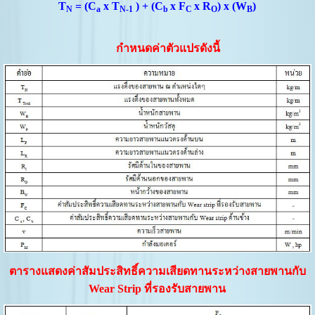
T
= (C
x T
) + (C
x F
x R
) x (W
)
N
a
N-1
b
C
O
B
กำหนดค่าตัวแปรดังนี้
ตารางแสดง
ค่าสัมประสิทธิ์ความเสียดทานระหว่างสายพานกับ
Wear Strip
ที่รองรับสายพาน