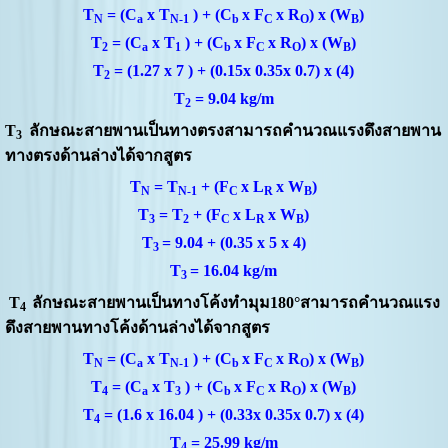
T
= (C
x T
) + (C
x F
x R
) x (W
)
N
a
N-1
b
C
O
B
T
= (C
x T
) + (C
x F
x R
) x (W
)
2
a
1
b
C
O
B
T
= (1.27 x 7 ) + (0.15x 0.35x 0.7) x (4)
2
T
= 9.04 kg/m
2
T
ลักษณะสายพานเป็นทางตรงสามารถคำนวณแรงดึงสายพาน
3
ทางตรงด้านล่างได้จากสูตร
T
= T
+ (F
x L
x W
)
N
N-1
C
R
B
T
= T
+ (F
x L
x W
)
3
2
C
R
B
T
= 9.04 + (0.35 x 5 x 4)
3
T
= 16.04 kg/m
3
T
ลักษณะสายพาน
เป็นทางโค้งทำมุม
180
°
สามารถคำนวณแรง
4
ดึงสายพานทางโค้งด้านล่างได้จากสูตร
T
= (C
x T
) + (C
x F
x R
) x (W
)
N
a
N-1
b
C
O
B
T
= (C
x T
) + (C
x F
x R
) x (W
)
4
a
3
b
C
O
B
T
= (1.6 x 16.04 ) + (0.33x 0.35x 0.7) x (4)
4
T
= 25.99 kg/m
4