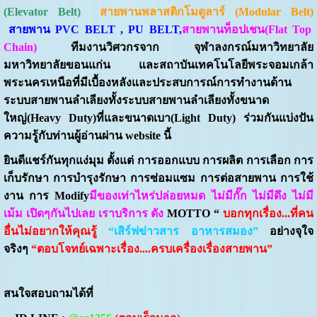
(
Elevator Belt)
สายพานพลาสติกโมดูลาร์ (
Modular Belt)
สายพาน PVC BELT , PU BELT,
สายพานท็อปเชน(
Flat Top
Chain)
ทีมงานวิศวกรจาก จุฬาลงกรณ์มหาวิทยาลัย
มหาวิทยาลัยขอนแก่น และสถาบันเทคโนโลยีพระจอมเกล้า
พระนครเหนือที่มีเบื้องหลังและประสบการณ์การทำงานด้าน
ระบบสายพานลำเลียงทั้งระบบสายพานลำเลียงทั้งขนาด
ใหญ่(Heavy Duty)ที่และขนาดเบา(Light Duty) ร่วมกันแบ่งปัน
ความรู้กับท่านผู้อ่านผ่าน website นี้
ยินดีแชร์กันทุกแง่มุม ตั้งแต่ การออกแบบ การผลิต การเลือก การ
เก็บรักษา การบำรุงรักษา การซ่อมแซม การต่อสายพาน การใช้
งาน การ
Modify
มีของเท่าไหร่ปล่อยหมด ไม่มีกั๊ก ไม่มีดึง ไม่มี
เม้ม เปิดๆกันไปเลย เราบริการ ดัง
MOTTO
“
บอกทุกเรื่อง...ที่คน
อื่นไม่อยากให้คุณรู้
“เสิร์ฟข่าวสาร อาหารสมอง”
อย่างจุใจ
จริงๆ
“
ตอบโจทย์เฉพาะเรื่อง....ครบเครื่องเรื่องสายพาน”
สนใจสอบถามได้ที่