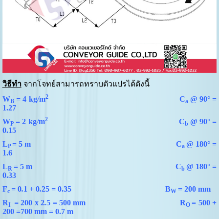
วิธีทำ
จากโจทย์สามารถทราบตัวแปรได้ดังนี้
2
W
=
4 kg
/
m
C
@ 90° =
B
a
1.27
2
W
=
2 kg
/
m
C
@ 90° =
P
b
0.15
L
= 5 m
C
@ 180° =
P
a
1.6
L
= 5 m
C
@ 180° =
R
b
0.33
F
=
0
.
1
+
0
.
2
5
=
0.35
B
= 200 mm
c
W
R
=
200 x 2
.
5
=
500 mm
R
= 500 +
I
O
200 =700 mm = 0.7 m