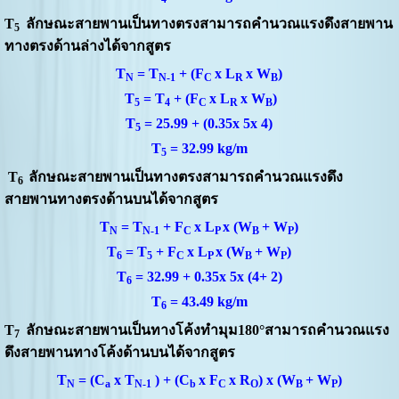
T
ลักษณะสายพานเป็นทางตรงสามารถคำนวณแรงดึงสายพาน
5
ทางตรงด้านล่างได้จากสูตร
T
= T
+ (F
x L
x W
)
N
N-1
C
R
B
T
= T
+ (F
x L
x W
)
5
4
C
R
B
T
= 25.99 + (0.35x 5x 4)
5
T
= 32.99 kg/m
5
T
ลักษณะสายพาน
เป็นทางตรงสามารถคำนวณแรงดึง
6
สายพานทางตรงด้านบนได้จากสูตร
T
= T
+ F
x L
x (W
+ W
)
N
N-1
C
P
B
P
T
= T
+ F
x L
x (W
+ W
)
6
5
C
P
B
P
T
= 32.99 + 0.35x 5x (4+ 2)
6
T
= 43.49 kg/m
6
T
ลักษณะสายพานเป็นทางโค้งทำมุม
180
°
สามารถคำนวณแรง
7
ดึงสายพานทางโค้งด้านบนได้จากสูตร
T
= (C
x T
) + (C
x F
x R
) x (W
+ W
)
N
a
N-1
b
C
O
B
P