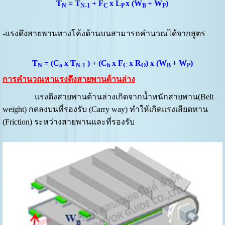
T
= T
+ F
x L
x (W
+ W
)
N
N-1
C
P
B
P
-แรงดึงสายพานทางโค้งด้านบนสามารถคำนวณได้จากสูตร
T
= (C
x T
) + (C
x F
x R
) x (W
+ W
)
N
a
N-1
b
C
O
B
P
การคำนวณหาแรงดึงสายพานด้านล่าง
แรงดึงสายพานด้านล่างเกิดจากน้ำหนักสายพาน(Belt
weight) กดลงบนที่รองรับ (Carry way) ทำให้เกิดแรงเสียดทาน
(Friction) ระหว่างสายพานและที่รองรับ