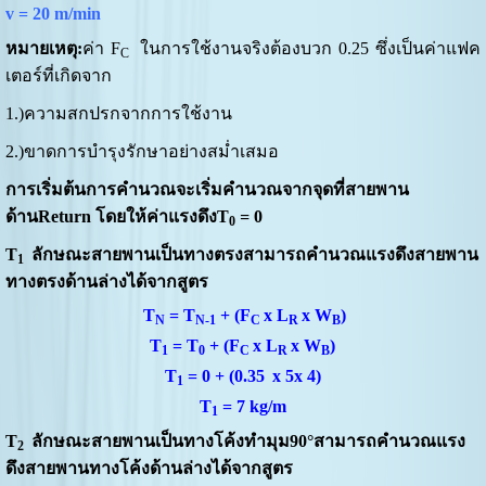
v = 20 m/min
หมายเหตุ:
ค่า F
ในการใช้งานจริงต้องบวก 0.25 ซึ่งเป็นค่าแฟค
C
เตอร์ที่เกิดจาก
1.)ความสกปรกจากการใช้งาน
2.)ขาดการบำรุงรักษาอย่างสม่ำเสมอ
การเริ่มต้นการคำนวณจะเริ่มคำนวณจากจุดที่สายพาน
ด้าน
Return
โดยให้ค่าแรงดึง
T
=
0
0
T
ลักษณะสายพาน
เป็นทางตรงสามารถคำนวณแรงดึงสายพาน
1
ทางตรงด้านล่างได้จากสูตร
T
= T
+ (F
x L
x W
)
N
N-1
C
R
B
T
= T
+ (F
x L
x W
)
1
0
C
R
B
T
= 0 + (0.35
x 5x 4)
1
T
=
7 kg
/
m
1
T
ลักษณะสายพานเป็นทางโค้งทำมุม
90
°
สามารถคำนวณแรง
2
ดึงสายพานทางโค้งด้านล่างได้จากสูตร