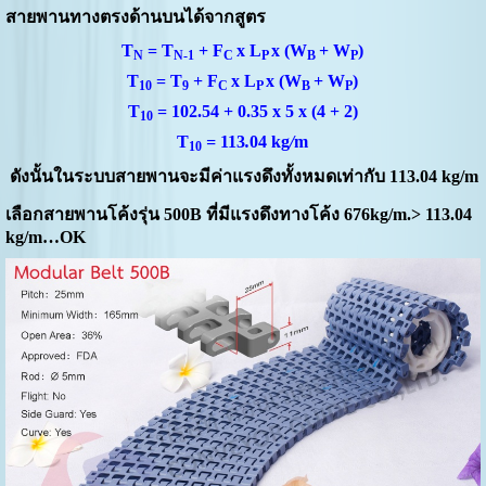
สายพานทางตรงด้านบนได้จากสูตร
T
= T
+ F
x L
x (W
+ W
)
N
N-1
C
P
B
P
T
= T
+ F
x L
x (W
+ W
)
10
9
C
P
B
P
T
= 102.54 + 0.35 x 5 x (4 + 2)
10
T
=
113
.
04 kg
/
m
10
ดังนั้นในระบบสายพานจะมีค่าแรงดึงทั้งหมดเท่ากับ
113.04 kg/m
เลือกสายพานโค้งรุ่น 500
B ที่มีแรงดึงทางโค้ง 676kg/m.> 113.04
kg/m…OK