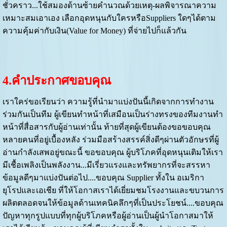
ชั่วคราว...ใช้สมองด้านซ้ายคำนวณด้วยเหตุ-ผลพิจารณาความ
เหมาะสมเอาเอง เลือกอุดหนุนกับใครหรือSuppliers ใดๆได้ตาม
ความคุ้มค่ากับเงิน(Value for Money) ที่จ่ายไปก็แล้วกัน
4.คำประกาศขอบคุณ
เราใคร่ขอเรียนว่า ความรู้ที่นำมาแบ่งปันนี้เกิดจากการทำงาน
ร่วมกันเป็นทีม ผู้เขียนทำหน้าที่เสมือนเป็นร่างทรงของทีมงานทำ
หน้าที่สื่อสารกับผู้อ่านเท่านั้น ท้ายที่สุดผู้เขียนต้องขอขอบคุณ
หลายคนที่อยู่เบื้องหลัง ร่วมมือสร้างสรรค์สิ่งดีๆผ่านตัวอักษรที่ผู้
อ่านกำลังเสพอยู่ขณะนี้ ขอขอบคุณ ผู้บริโภคที่อุดหนุนเติมให้เรา
มีเชื้อเพลิงเป็นพลังงาน...มีเรี่ยวแรงและทรัพยากรที่จะสรรหา
ข้อมูลดีๆมาแบ่งปันต่อไป....ขอบคุณ Supplier ทั้งใน อเมริกา
ยุโรปและเอเชีย ที่ให้โอกาสเราได้เยี่ยมชมโรงงานและขบวนการ
ผลิตตลอดจนให้ข้อมูลด้านเทคนิคลึกๆที่เป็นประโยชน์....ขอบคุณ
ปัญหาทุกรูปแบบที่ทุกผู้บริโภคหรือผู้อ่านเป็นผู้นำโอกาสมาให้