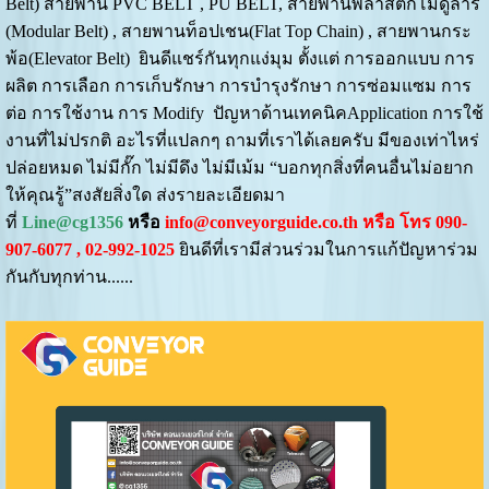
Belt) สายพาน PVC BELT , PU BELT, สายพานพลาสติกโมดูลาร์
(Modular Belt) , สายพานท็อปเชน(Flat Top Chain) , สายพานกระ
พ้อ(Elevator Belt) ยินดีแชร์กันทุกแง่มุม ตั้งแต่ การออกแบบ การ
ผลิต การเลือก การเก็บรักษา การบำรุงรักษา การซ่อมแซม การ
ต่อ การใช้งาน การ Modify ปัญหาด้านเทคนิคApplication การใช้
งานที่ไม่ปรกติ อะไรที่แปลกๆ ถามที่เราได้เลยครับ มีของเท่าไหร่
ปล่อยหมด ไม่มีกั๊ก ไม่มีดึง ไม่มีเม้ม “บอกทุกสิ่งที่คนอื่นไม่อยาก
ให้คุณรู้”สงสัยสิ่งใด ส่งรายละเอียดมา
ที่
Line@cg1356
หรือ
info@conveyorguide.co.th หรือ โทร 090-
907-6077 , 02-992-1025
ยินดีที่เรามีส่วนร่วมในการแก้ปัญหาร่วม
กันกับทุกท่าน......