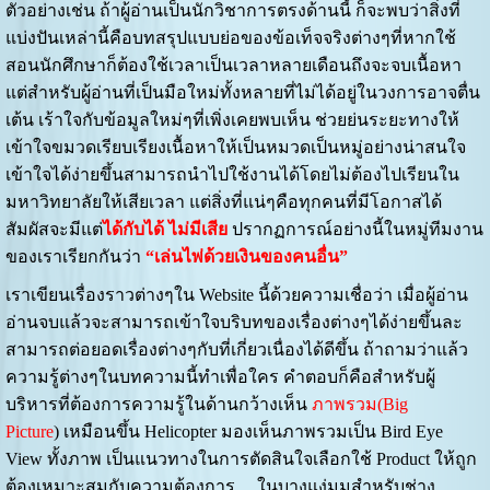
ตัวอย่างเช่น ถ้าผู้อ่านเป็นนักวิชาการตรงด้านนี้ ก็จะพบว่าสิ่งที่
แบ่งปันเหล่านี้คือบทสรุปแบบย่อของข้อเท็จจริงต่างๆที่หากใช้
สอนนักศึกษาก็ต้องใช้เวลาเป็นเวลาหลายเดือนถึงจะจบเนื้อหา
แต่สำหรับผู้อ่านที่เป็นมือใหม่ทั้งหลายที่ไม่ได้อยู่ในวงการอาจตื่น
เต้น เร้าใจกับข้อมูลใหม่ๆที่เพิ่งเคยพบเห็น ช่วยย่นระยะทางให้
เข้าใจขมวดเรียบเรียงเนื้อหาให้เป็นหมวดเป็นหมู่อย่างน่าสนใจ
เข้าใจได้ง่ายขึ้นสามารถนำไปใช้งานได้โดยไม่ต้องไปเรียนใน
มหาวิทยาลัยให้เสียเวลา แต่สิ่งที่แน่ๆคือทุกคนที่มีโอกาสได้
สัมผัสจะมีแต่
ได้กับได้ ไม่มีเสีย
ปรากฏการณ์อย่างนี้ในหมู่ทีมงาน
ของเราเรียกกันว่า
“เล่นไพ่ด้วยเงินของคนอื่น”
เราเขียนเรื่องราวต่างๆใน Website นี้ด้วยความเชื่อว่า เมื่อผู้อ่าน
อ่านจบแล้วจะสามารถเข้าใจบริบทของเรื่องต่างๆได้ง่ายขึ้นละ
สามารถต่อยอดเรื่องต่างๆกับที่เกี่ยวเนื่องได้ดีขึ้น ถ้าถามว่าแล้ว
ความรู้ต่างๆในบทความนี้ทำเพื่อใคร คำตอบก็คือสำหรับผู้
บริหารที่ต้องการความรู้ในด้านกว้างเห็น
ภาพรวม(Big
Picture
) เหมือนขึ้น Helicopter มองเห็นภาพรวมเป็น Bird Eye
View ทั้งภาพ เป็นแนวทางในการตัดสินใจเลือกใช้ Product ให้ถูก
ต้องเหมาะสมกับความต้องการ.... ในบางแง่มุมสำหรับช่าง