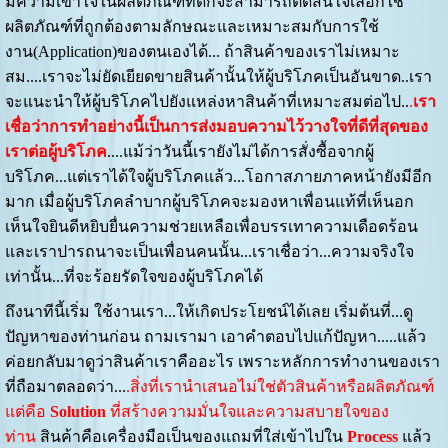
มีความเข้าใจในผลิตภัณฑ์ที่ดีก็จะสามารถตัดสินใจเลือกใช้
ผลิตภัณฑ์ที่ถูกต้องตามลักษณะและเหมาะสมกับการใช้
งาน(Application)ของตนเองได้... ถ้าสินค้าของเราไม่เหมาะ
สม....เราจะไม่ยัดเยียดขายสินค้านั้นให้ผู้บริโภคเป็นอันขาด..เรา
จะแนะนำให้ผู้บริโภคไปยังแหล่งหาสินค้าที่เหมาะสมต่อไป..
.
เรา
เชื่อว่าการทำอย่างนี้เป็นการส่งมอบความไว้วางใจที่ดีที่สุดของ
เราต่อผู้บริโภค
....แม้ว่าวันนี้เรายังไม่ได้การสั่งซื้อจากผู้
บริโภค...แต่เราได้ใจผู้บริโภคแล้ว...โอกาสภายภาคหน้ายังมีอีก
มาก เมื่อผู้บริโภคลำบากผู้บริโภคจะมองหาเพื่อนแท้ที่เห็นอก
เห็นใจยินดีหยิบยื่นความช่วยเหลือเพื่อบรรเทาความเดือดร้อน
และเราปารถนาจะเป็นเพื่อนคนนั้น...เราเชื่อว่า...ความจริงใจ
เท่านั้น...ที่จะร้อยรัดใจของผู้บริโภคได้
ถึงนาทีนี้เริ่ม ใช้งานเรา...ให้เกิดประโยชน์ได้เลย เริ่มต้นที่...ดู
ปัญหาของท่านก่อน ถามเรามา เอาคำตอบไปแก้ปัญหา.....แล้ว
ค่อยกลับมาดูว่าสินค้าเราคืออะไร เพราะหลักการทำงานของเรา
ที่ถือมาตลอดว่า...
.สิ่งที่เรานำเสนอไม่ใช่ตัวสินค้าหรือผลิตภัณฑ์
แต่คือ
Solution
ที่สร้างความมั่นใจและความสบายใจของ
ท่าน
สินค้าคือเครื่องมือเป็นของแถมที่ใส่เข้าไปใน
Process
แล้ว