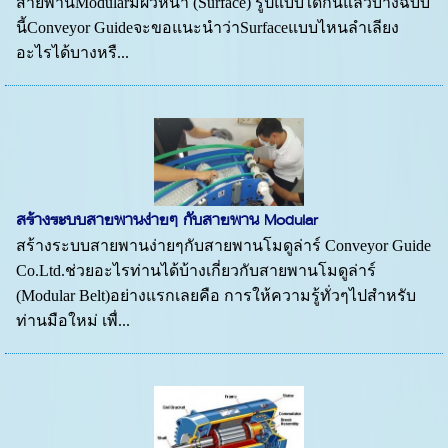
สายพานModularมีผิวหน้า (Surface) รูปแบบใดกันแล้วบางฉบับ
นี้Conveyor Guideจะขอแนะนำว่าSurfaceแบบไหนลำเลียง
อะไรได้บางหรื...
สร้างระบบสายพานง่ายๆ กับสายพาน Modular
สร้างระบบสายพานง่ายๆกับสายพานโมดูล่าร์ Conveyor Guide
Co.Ltd.ช่วยอะไรท่านได้บ้างเกี่ยวกับสายพานโมดูล่าร์
(Modular Belt)อย่างแรกเลยคือ การให้ความรู้ทั่วๆไปสำหรับ
ท่านมือใหม่ เพื่...