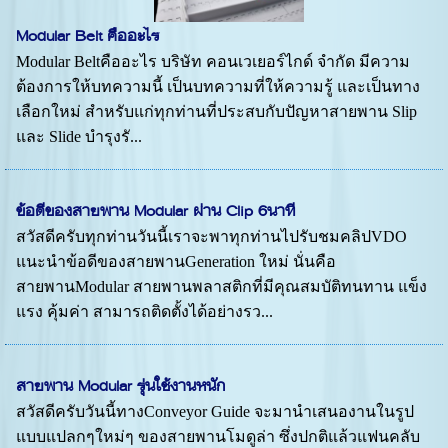
Modular Belt คืออะไร
Modular Beltคืออะไร บริษัท คอนเวเยอร์ไกด์ จำกัด มีความ
ต้องการให้บทความนี้ เป็นบทความที่ให้ความรู้ และเป็นทาง
เลือกใหม่ สำหรับแก่ทุกท่านที่ประสบกับปัญหาสายพาน Slip
และ Slide บำรุงรั...
ข้อดีของสายพาน Modular ผ่าน Clip 6นาที
สวัสดีครับทุกท่านวันนี้เราจะพาทุกท่านไปรับชมคลิปVDO
แนะนำข้อดีของสายพานGeneration ใหม่ นั่นคือ
สายพานModular สายพานพลาสติกที่มีคุณสมบัติทนทาน แข็ง
แรง คุ้มค่า สามารถติดตั้งได้อย่างรว...
สายพาน Modular รุ่นใช้งานหนัก
สวัสดีครับวันนี้ทางConveyor Guide จะมานำเสนองานในรูป
แบบแปลกๆใหม่ๆ ของสายพานโมดูล่า ซึ่งปกติแล้วแฟนคลับ