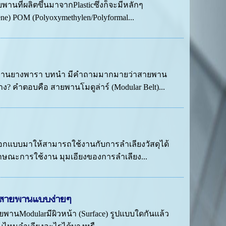
พานที่ผลิตขึ้นมาจากPlasticซึ่งก็จะมีหลักๆ
lene) POM (Polyoxymethylen/Polyformal...
ตชิ้นงานยางพารา บทนำ มีคำถามมากมายว่าสายพาน
าง? คำตอบคือ สายพานโมดูล่าร์ (Modular Belt)...
กออกแบบมาให้สามารถใช้งานกับการลำเลียงวัสดุได้
ักษณะการใช้งาน มุมเอียงของการลำเลียง...
้าสายพานแบบง่ายๆ
านModularมีผิวหน้า (Surface) รูปแบบใดกันแล้ว