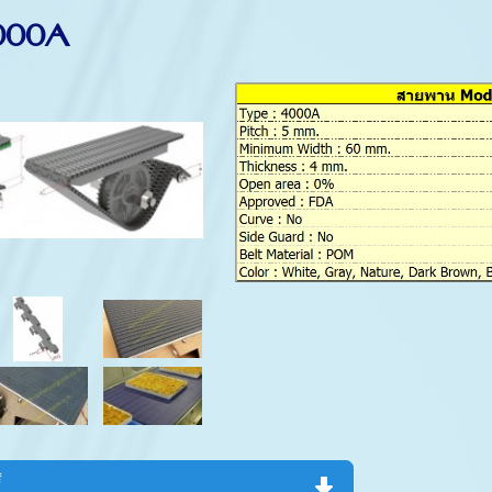
000A
f