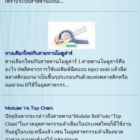
เพราะระบบสายพานแบบเ...
ทางเลือกใหม่กับสายพานโมดูล่าร์
ทางเลือกใหม่กับสายพานโมดูล่าร์ 1.สายพานโมดูล่าร์คือ
อะไร Øผลิตจากการใช้แม่พิมพ์ฉีดแบบ inject mold แล้วฉีด
พลาสติกออกมาเป็นชิ้นๆประกอบกันด้วยแท่งพลาสติกหรือ
stand less Øใช้ในอุตสาหกรร...
Modular Vs Top Chain
ปัจจุบันหากจะกล่าวถึงสายพาน“Modular Belt”และ“Top
Chain”ในภาคอุตสาหกรรมลำเลียงในประเทศไทยก็มีใช้งาน
กันอยู่ในระยะหนึ่งแล้ว เช่น ในอุตสาหกรรมลำเลียงขวด
อาหาร ยานยนต์ ผลไม้ กล่องกระด...