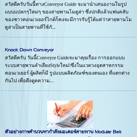
สวัสดีครับวันนี้ทางConveyor Guide จะมานำเสนองานในรูป
แบบแปลกๆใหม่ๆ ของสายพานโมดูล่า ซึ่งปกติแล้วแฟนคลับ
ของชาวคอนเวเยอร์ไกด์ก็คงจะมีการรับรู้ได้แค่ว่าสายพานโม
ดูล่าเป็นสายพานที่ใช้กั...
Knock Down Conveyor
สวัสดีครับ วันนี้Conveyor Guideจะมาคุยเรื่อง การออกแบบ
ระบบสายพานลำเลียงStyleใหม่!ซึ่งในแวดวงอุตสาหกรรม
คอนเวเยอร์ ผู้ผลิตก็มี รูปแบบผลิตภัณฑ์ของตนเอง ที่แตกต่าง
กันไป เพื่อดึงดูดความ...
ตัวอย่างการคำนวนหากำลังมอเตอร์สายพาน Modular Belt