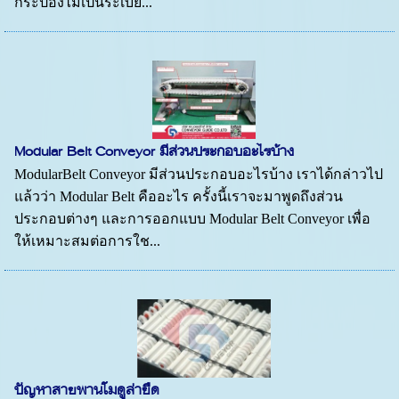
กระป๋องไม่เป็นระเบีย...
Modular Belt Conveyor มีส่วนประกอบอะไรบ้าง
ModularBelt Conveyor มีส่วนประกอบอะไรบ้าง เราได้กล่าวไป
แล้วว่า Modular Belt คืออะไร ครั้งนี้เราจะมาพูดถึงส่วน
ประกอบต่างๆ และการออกแบบ Modular Belt Conveyor เพื่อ
ให้เหมาะสมต่อการใช...
ปัญหาสายพานโมดูล่ายืด