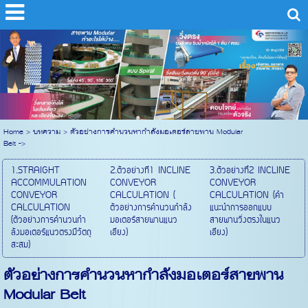
Home
>
บทความ
>
ตัวอย่างการคำนวนหากำลังมอเตอร์สายพาน Modular
Belt ->
1.STRAIGHT
2.ตัวอย่างที1 INCLINE
3.ตัวอย่างที่2 INCLINE
ACCOMMULATION
CONVEYOR
CONVEYOR
CONVEYOR
CALCULATION (
CALCULATION (คำ
CALCULATION
ตัวอย่างการคำนวนกำลัง
แนะนำการออกแบบ
(ตัวอย่างการคำนวนกำ
มอเตอร์สายพานแนว
สายพานวิ่งตรงในแนว
ลังมอเตอร์แนวตรงมีวัตถุ
เอียง)
เอียง)
สะสม)
ตัวอย่างการคำนวนหากำลังมอเตอร์สายพาน
Modular Belt