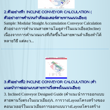
2.ตัวอย่างที1 INCLINE CONVEYOR CALCULATION (
ตัวอย่างการคำนวนกำลังมอเตอร์สายพานแนวเอียง)
Sample: Modular Straight Accumulation Conveyor Calculation
ตัวอย่าง:การคำนวณสายพานโมดูล่าร์ในแนวเอียง(Incline)
เนื่องจากการคำนวณแรงที่เกิดขึ้นในสายพานลำเลียงทำได้
หลายวิธี แต่ละว...
3.ตัวอย่างที่2 INCLINE CONVEYOR CALCULATION (คำ
แนะนำการออกแบบสายพานวิ่งตรงในแนวเอียง)
3. Inclined Conveyor Designed Guide (คำแนะนำการออกแบบ
สายพานวิ่งตรงในแนวเอียง)A. การวางLayoutโครงสร้างของ
คอนเวเยอร์ในแนวเอียงการออกแบบวางLayoutโครงสร้าง