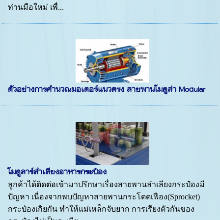
ท่านมือใหม่ เพื่...
ตัวอย่างการคำนวณมอเตอร์แนวตรง สายพานโมดูล่า Modular
โมดูลาร์ลำเลียงอาหารกระป๋อง
ลูกค้าได้ติดต่อเข้ามาปรึกษาเรื่องสายพานลำเลียงกระป๋องมี
ปัญหา เนื่องจากพบปัญหาสายพานกระโดดเฟือง(Sprocket)
กระป๋องเกิยกัน ทำให้แม่เหล็กจับยาก การเรียงตัวกันของ