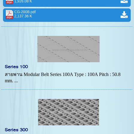
1,926.08 K
CG-200B.pdf
2,137.36 K
Series 100
สายพาน Modular Belt Series 100A Type : 100A Pitch : 50.8
mm. ...
Series 300