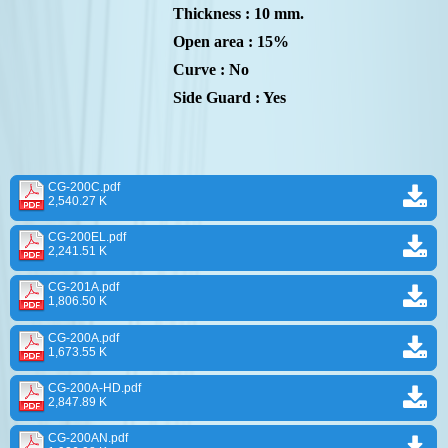
Thickness : 10 mm.
Open area : 15%
Curve : No
Side Guard : Yes
CG-200C.pdf
2,540.27 K
CG-200EL.pdf
2,241.51 K
CG-201A.pdf
1,806.50 K
CG-200A.pdf
1,673.55 K
CG-200A-HD.pdf
2,847.89 K
CG-200AN.pdf